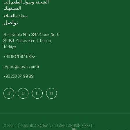
الشحنة: وصول الطعم إلى
المستهلك
سعادة العملاء
تواصل
Hacıeyüplü Mah. 3201/1. Sok. No: 6,
20050, Merkezefendi, Denizli,
Türkiye
+90 (532) 601 68 55
export@cipsas.com.tr
+90 258 371 99 89
© 2026 CİPSAŞ GIDA SANAYİ VE TİCARET ANONİM ŞİRKETİ