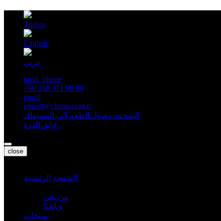
Türkçe
Englısh
عربي
local_phone
+90 258 371 99 89
email
export@cipsas.com.tr
الشحنة: وصول الطعم إلى المستهلك
رقائق الذرة
close
الصفحة الرئيسية
المؤسسية
من نحن
وثائقنا
منتجات