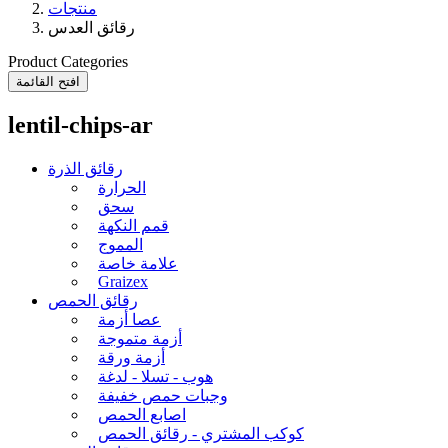
منتجات
رقائق العدس
Product Categories
افتح القائمة
lentil-chips-ar
رقائق الذرة
الحرارة
سحق
قمم النكهة
المموج
علامة خاصة
Graizex
رقائق الحمص
عصا أزمة
أزمة متموجة
أزمة ورقة
هوب - تسلا - لدغة
وجبات حمص خفيفة
اصابع الحمص
كوكب المشتري - رقائق الحمص