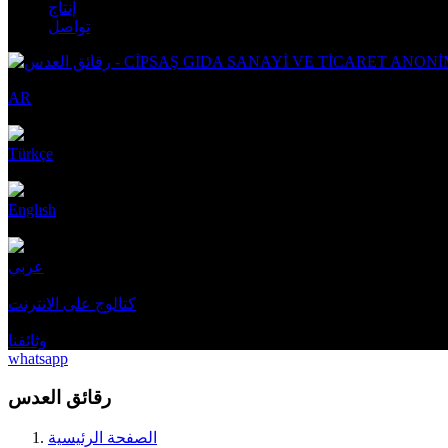
إنتاج
تواصل
AR
Türkçe
Englısh
عربي
كتالوج على الانترنت
وثائقنا
whatsapp
رقائق العدس
الصفحة الرئيسية