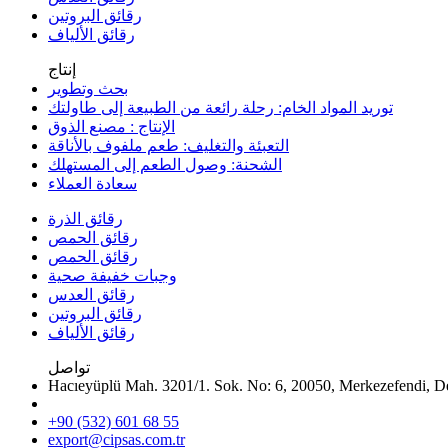
رقائق البروتين
رقائق الألياف
إنتاج
بحث وتطوير
توريد المواد الخام: رحلة رائعة من الطبيعة إلى طاولتك
الإنتاج : مصنع الذوق
التعبئة والتغليف: طعم ملفوف بالأناقة
الشحنة: وصول الطعم إلى المستهلك
سعادة العملاء
رقائق الذرة
رقائق الحمص
رقائق الحمص
وجبات خفيفة صحية
رقائق العدس
رقائق البروتين
رقائق الألياف
تواصل
Hacıeyüplü Mah. 3201/1. Sok. No: 6, 20050, Merkezefendi, De
+90 (532) 601 68 55
export@cipsas.com.tr