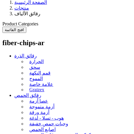
الصفحة الرئيسية
منتجات
رقائق الألياف
Product Categories
افتح القائمة
fiber-chips-ar
رقائق الذرة
الحرارة
سحق
قمم النكهة
المموج
علامة خاصة
Graizex
رقائق الحمص
عصا أزمة
أزمة متموجة
أزمة ورقة
هوب - تسلا - لدغة
وجبات حمص خفيفة
اصابع الحمص