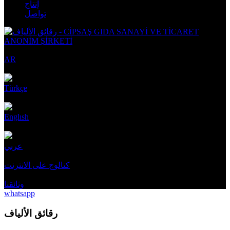
إنتاج
تواصل
AR
Türkçe
Englısh
عربي
كتالوج على الانترنت
وثائقنا
whatsapp
رقائق الألياف