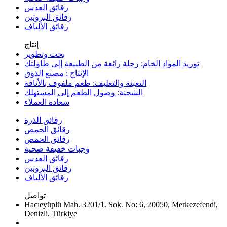
رقائق العدس
رقائق البروتين
رقائق الألياف
إنتاج
بحث وتطوير
توريد المواد الخام: رحلة رائعة من الطبيعة إلى طاولتك
الإنتاج : مصنع الذوق
التعبئة والتغليف: طعم ملفوف بالأناقة
الشحنة: وصول الطعم إلى المستهلك
سعادة العملاء
رقائق الذرة
رقائق الحمص
رقائق الحمص
وجبات خفيفة صحية
رقائق العدس
رقائق البروتين
رقائق الألياف
تواصل
Hacıeyüplü Mah. 3201/1. Sok. No: 6, 20050, Merkezefendi,
Denizli, Türkiye