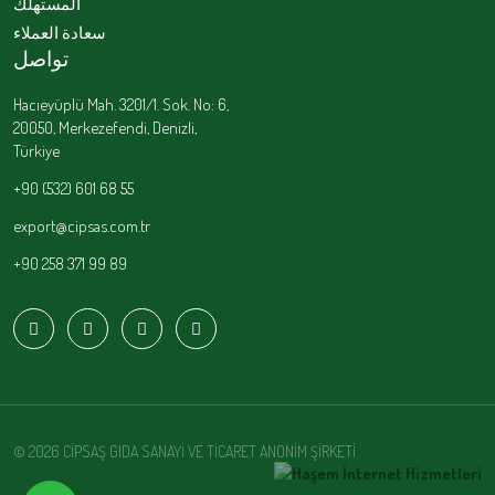
المستهلك
سعادة العملاء
تواصل
Hacıeyüplü Mah. 3201/1. Sok. No: 6,
20050, Merkezefendi, Denizli,
Türkiye
+90 (532) 601 68 55
export@cipsas.com.tr
+90 258 371 99 89
© 2026 CİPSAŞ GIDA SANAYİ VE TİCARET ANONİM ŞİRKETİ