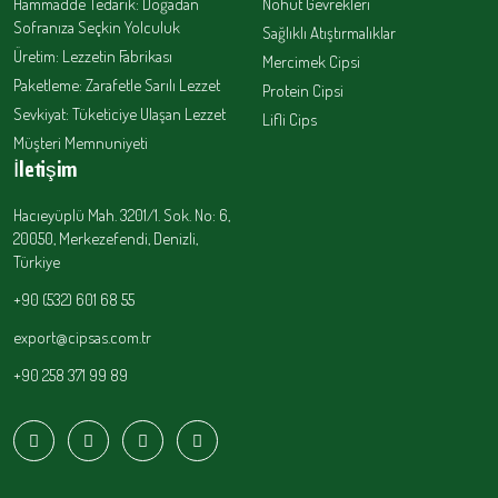
Hammadde Tedarik: Doğadan
Nohut Gevrekleri
Sofranıza Seçkin Yolculuk
Sağlıklı Atıştırmalıklar
Üretim: Lezzetin Fabrikası
Mercimek Cipsi
Paketleme: Zarafetle Sarılı Lezzet
Protein Cipsi
Sevkiyat: Tüketiciye Ulaşan Lezzet
Lifli Cips
Müşteri Memnuniyeti
İletişim
Hacıeyüplü Mah. 3201/1. Sok. No: 6,
20050, Merkezefendi, Denizli,
Türkiye
+90 (532) 601 68 55
export@cipsas.com.tr
+90 258 371 99 89